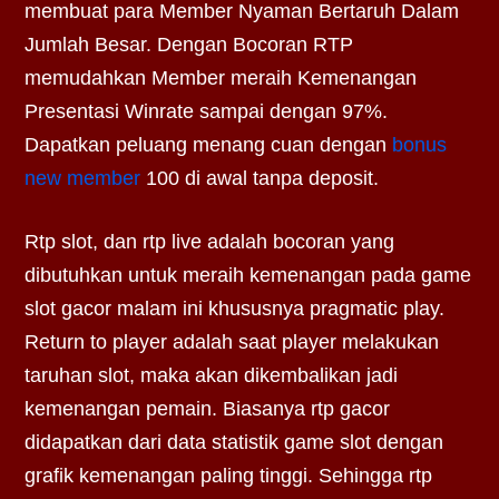
membuat para Member Nyaman Bertaruh Dalam
Jumlah Besar. Dengan Bocoran RTP
memudahkan Member meraih Kemenangan
Presentasi Winrate sampai dengan 97%.
Dapatkan peluang menang cuan dengan
bonus
new member
100 di awal tanpa deposit.
Rtp slot, dan rtp live adalah bocoran yang
dibutuhkan untuk meraih kemenangan pada game
slot gacor malam ini khususnya pragmatic play.
Return to player adalah saat player melakukan
taruhan slot, maka akan dikembalikan jadi
kemenangan pemain. Biasanya rtp gacor
didapatkan dari data statistik game slot dengan
grafik kemenangan paling tinggi. Sehingga rtp